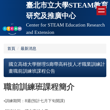
臺北市立大學STEAM教育
跳
到
研究及推廣中心
主
要
Center for STEAM Education Research
內
and Extension
容
區
首頁
最新消息
國立高雄大學辦理S廊帶高科技人才職業訓練計
畫職前訓練班課程公告
職前訓練班課程簡介
•訓練期間：8週(預計七月下旬開課)